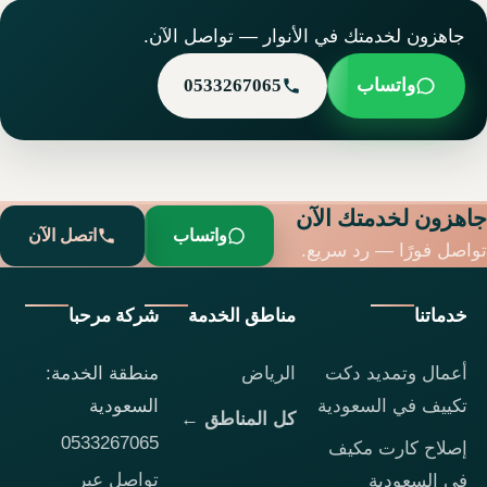
جاهزون لخدمتك في الأنوار — تواصل الآن.
واتساب
0533267065
جاهزون لخدمتك الآن
واتساب
اتصل الآن
تواصل فورًا — رد سريع.
خدماتنا
مناطق الخدمة
شركة مرحبا
أعمال وتمديد دكت
الرياض
منطقة الخدمة:
تكييف في السعودية
السعودية
كل المناطق ←
0533267065
إصلاح كارت مكيف
تواصل عبر
في السعودية