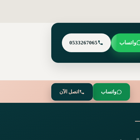
واتساب
0533267065
واتساب
اتصل الآن