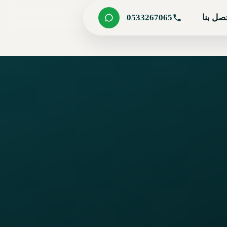
صل بنا
0533267065