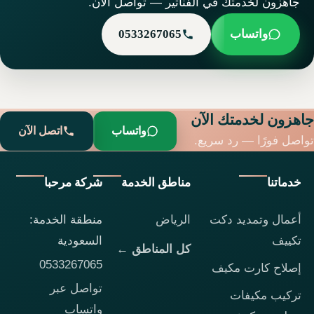
جاهزون لخدمتك في الفناتير — تواصل الآن.
واتساب
0533267065
جاهزون لخدمتك الآن
واتساب
اتصل الآن
تواصل فورًا — رد سريع.
خدماتنا
مناطق الخدمة
شركة مرحبا
أعمال وتمديد دكت
الرياض
منطقة الخدمة:
تكييف
السعودية
كل المناطق ←
0533267065
إصلاح كارت مكيف
تواصل عبر
تركيب مكيفات
واتساب