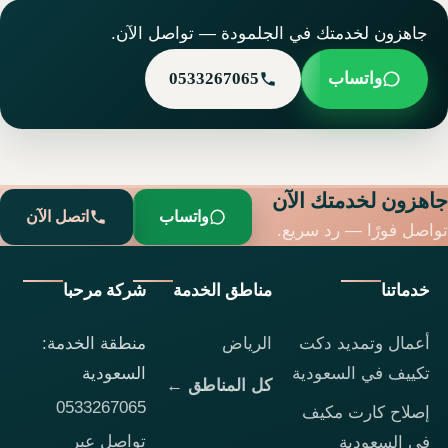
جاهزون لخدمتك في الجلمودة — تواصل الآن.
واتساب
0533267065
جاهزون لخدمتك الآن
واتساب
اتصل الآن
تواصل فورًا — رد سريع.
خدماتنا
مناطق الخدمة
شركة مرحبا
أعمال وتمديد دكت
الرياض
منطقة الخدمة:
تكييف في السعودية
السعودية
كل المناطق ←
0533267065
إصلاح كارت مكيف
تواصل عبر
في السعودية