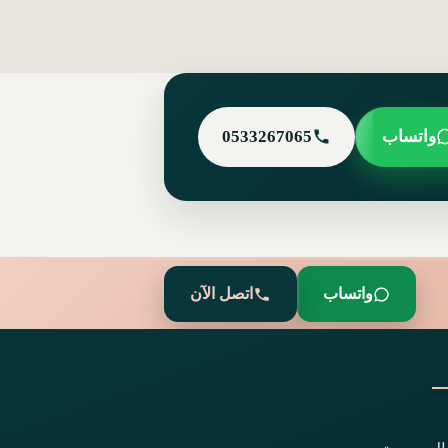
واتساب
0533267065
واتساب
اتصل الآن