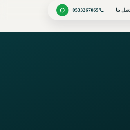
صل بنا
0533267065