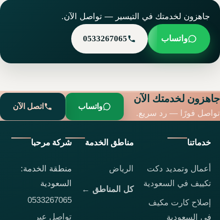
جاهزون لخدمتك في التيسير — تواصل الآن.
واتساب
0533267065
جاهزون لخدمتك الآن
واتساب
اتصل الآن
تواصل فورًا — رد سريع.
خدماتنا
مناطق الخدمة
شركة مرحبا
أعمال وتمديد دكت
الرياض
منطقة الخدمة:
تكييف في السعودية
السعودية
كل المناطق ←
0533267065
إصلاح كارت مكيف
تواصل عبر
في السعودية