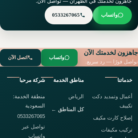
جاهزون لخدمتك في الظهران — تواصل الآن.
واتساب
0533267065
جاهزون لخدمتك الآن
واتساب
اتصل الآن
تواصل فورًا — رد سريع.
خدماتنا
مناطق الخدمة
شركة مرحبا
أعمال وتمديد دكت
الرياض
منطقة الخدمة:
تكييف
السعودية
كل المناطق ←
0533267065
إصلاح كارت مكيف
تواصل عبر
تركيب مكيفات
واتساب