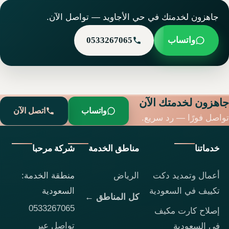
جاهزون لخدمتك في حي الأجاويد — تواصل الآن.
واتساب
0533267065
جاهزون لخدمتك الآن
واتساب
اتصل الآن
تواصل فورًا — رد سريع.
خدماتنا
مناطق الخدمة
شركة مرحبا
أعمال وتمديد دكت
الرياض
منطقة الخدمة:
تكييف في السعودية
السعودية
كل المناطق ←
0533267065
إصلاح كارت مكيف
تواصل عبر
في السعودية