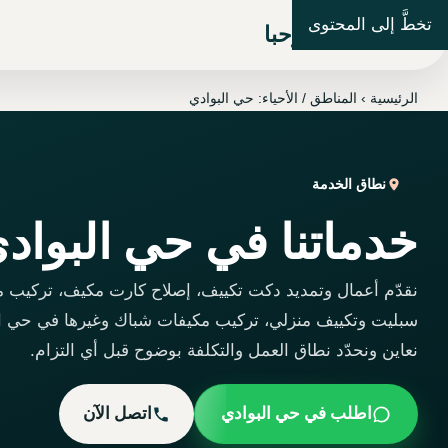
تخطَّ إلى المحتوى
شركة مرحبا
الرئيسية
›
المناطق / الأحياء: حي البوادي
نطاق الخدمة
خدماتنا في حي البواد
نقدّم أعمال وتمديد دكت تكييف، إصلاح كارت مكيف، تركيب 
سبليت وتكييف منزلي، تركيب مكيفات شباك وغيرها في حي ال
نعاين ونحدّد نطاق العمل والتكلفة بوضوح قبل أي التزام.
اطلب في حي البوادي
اتصل الآن