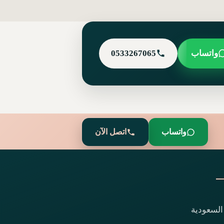
واتساب
0533267065
واتساب
اتصل الآن
السعودية