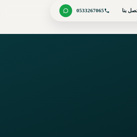
صل بنا
0533267065