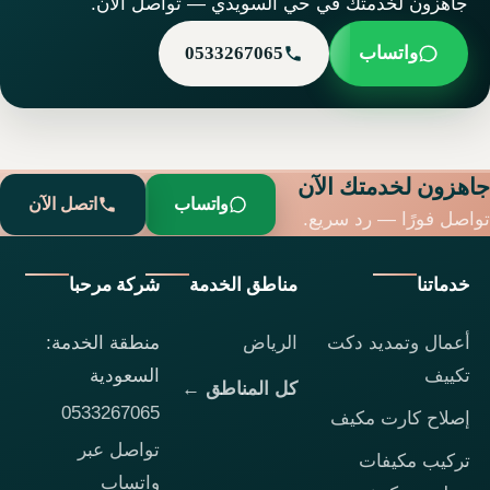
جاهزون لخدمتك في حي السويدي — تواصل الآن.
واتساب
0533267065
جاهزون لخدمتك الآن
واتساب
اتصل الآن
تواصل فورًا — رد سريع.
خدماتنا
مناطق الخدمة
شركة مرحبا
أعمال وتمديد دكت
الرياض
منطقة الخدمة:
تكييف
السعودية
كل المناطق ←
0533267065
إصلاح كارت مكيف
تواصل عبر
تركيب مكيفات
واتساب