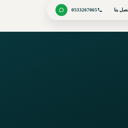
صل بنا
0533267065