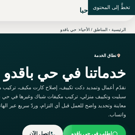
تخطَّ إلى المحتوى
شركة مرحبا
الرئيسية
›
المناطق / الأحياء: حي باقدو
نطاق الخدمة
خدماتنا في حي باقدو
نقدّم أعمال وتمديد دكت تكييف، إصلاح كارت مكيف، تركيب 
سبليت وتكييف منزلي، تركيب مكيفات شباك وغيرها في حي با
معاينة وتحديد واضح للعمل قبل أي التزام، وردّ سريع عبر الها
واتساب.
اطلب في حي باقدو
اتصل الآن