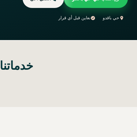
حي باقدو
نعاين قبل أي قرار
خدماتنا