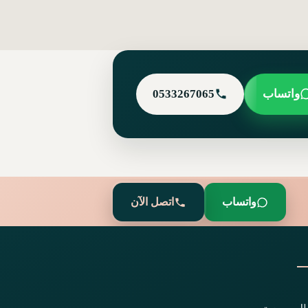
واتساب
0533267065
واتساب
اتصل الآن