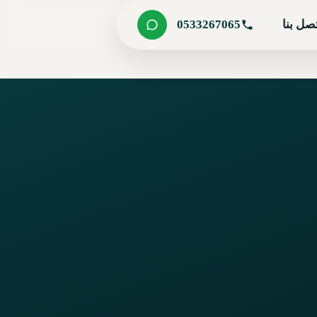
صل بنا
0533267065