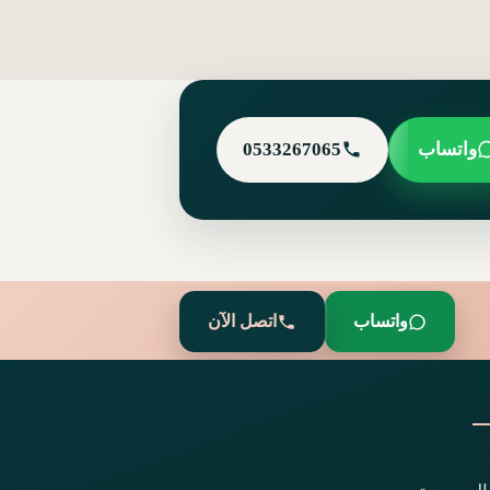
واتساب
0533267065
واتساب
اتصل الآن