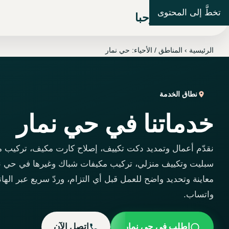
تخطَّ إلى المحتوى
شركة مرحبا
الرئيسية
›
المناطق / الأحياء: حي نمار
نطاق الخدمة
خدماتنا في حي نمار
نقدّم أعمال وتمديد دكت تكييف، إصلاح كارت مكيف، تركيب 
سبليت وتكييف منزلي، تركيب مكيفات شباك وغيرها في حي نم
معاينة وتحديد واضح للعمل قبل أي التزام، وردّ سريع عبر الها
واتساب.
اطلب في حي نمار
اتصل الآن