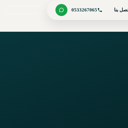
صل بنا
0533267065