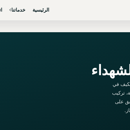
الرئيسية
خدماتنا
ات
لشهداء
مكيف في
، تركيب
فق على
ز.