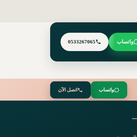
واتساب
0533267065
واتساب
اتصل الآن