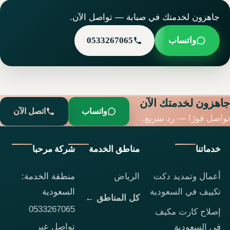
جاهزون لخدمتك في صبابة — تواصل الآن.
واتساب
0533267065
جاهزون لخدمتك الآن
واتساب
اتصل الآن
تواصل فورًا — رد سريع.
خدماتنا
مناطق الخدمة
شركة مرحبا
أعمال وتمديد دكت
الرياض
منطقة الخدمة:
تكييف في السعودية
السعودية
كل المناطق ←
0533267065
إصلاح كارت مكيف
تواصل عبر
في السعودية