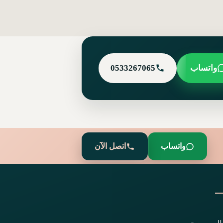
واتساب
0533267065
واتساب
اتصل الآن