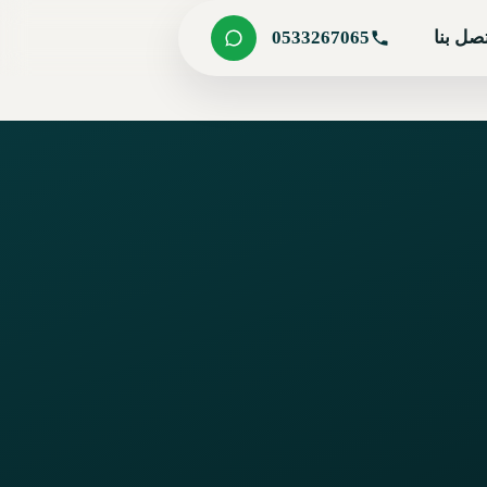
صل بنا
0533267065