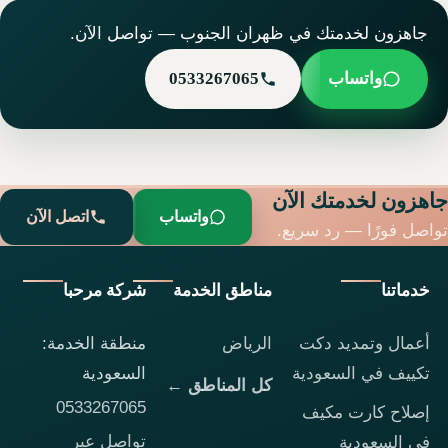
جاهزون لخدمتك في ظهران الجنوب — تواصل الآن.
واتساب
0533267065
جاهزون لخدمتك الآن
واتساب
اتصل الآن
تواصل فورًا — رد سريع.
خدماتنا
مناطق الخدمة
شركة مرحبا
أعمال وتمديد دكت
الرياض
منطقة الخدمة:
تكييف في السعودية
السعودية
كل المناطق ←
0533267065
إصلاح كارت مكيف
تواصل عبر
في السعودية