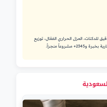
 للدكتات، العزل الحراري الفعّال، توزيع
شروعاً منجزاً.
لسعودية