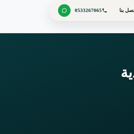
صل بنا
0533267065
ة