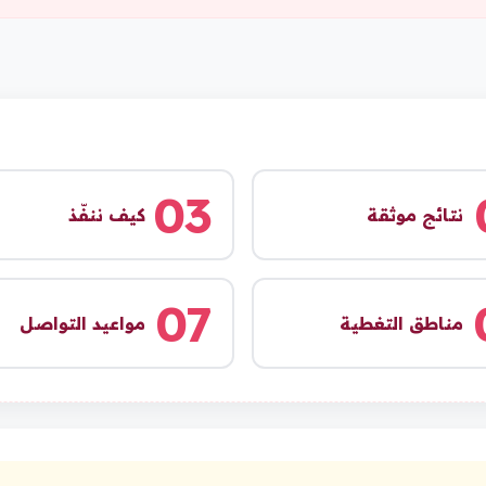
03
نتائج موثقة
كيف ننفّذ
07
مناطق التغطية
مواعيد التواصل