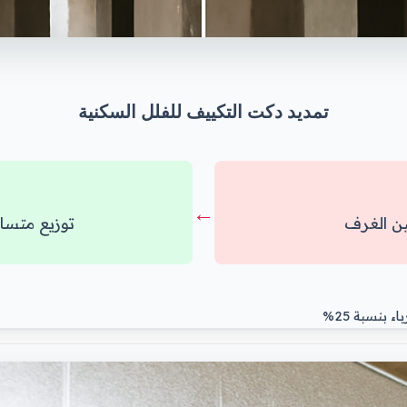
تمديد دكت التكييف للفلل السكنية
←
توزيع متساوٍ وفر
 بنسبة 25%