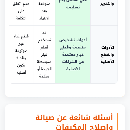
والتقرير
متوقعة
عدم اتفاق
تسليمه
بعد
على
الانتهاء
التكلفة
قد
قطع غيار
أدوات تشخيص
تستخدم
غير
متقدمة وقطع
قطع
الأدوات
موثوقة
والقطع
غيار معتمدة
غيار
وقد لا
الأصلية
من الشركات
متوسطة
تكون
الأصلية
الجودة أو
أصلية
مقلدة
أسئلة شائعة عن صيانة
وإصلاح المكيفات