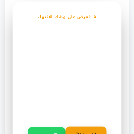
⏳ العرض على وشك الانتهاء
خصم ١٥٪ على صيانة
وإصلاح مكيفات في
السعودية — احجز قبل ما
يخلص
العرض ساري لفترة محدودة فقط على أول
طلب.
٣٠
١٤
٠٢
أيام
ساعة
دقيقة