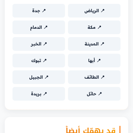
📍 الرياض
📍 جدة
📍 مكة
📍 الدمام
📍 المدينة
📍 الخبر
📍 أبها
📍 تبوك
📍 الطائف
📍 الجبيل
📍 حائل
📍 بريدة
قد يهمّك أيضاً