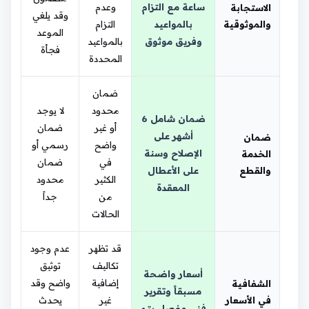
ساعة مع التزام
وعدم
الاستجابة
وقد يلغي
والموثوقية
بالمواعيد
التزام
الموعد
وفريق موثوق
بالمواعيد
فجأة
المحددة
ضمان
محدود
لا يوجد
ضمان شامل 6
أو غير
ضمان
أشهر على
ضمان
واضح
رسمي أو
الإصلاح وسنة
الخدمة
في
ضمان
والقطع
على الأعطال
الكثير
محدود
المعقدة
من
جداً
الحالات
قد تظهر
عدم وجود
تكاليف
توثيق
أسعار واضحة
إضافية
واضح وقد
الشفافية
مسبقاً وتقرير
في الأسعار
غير
يحدث
فني مفصل يتم