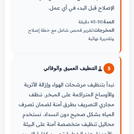
الإصلاح قبل البدء في أي عمل.
المدة:
30-45 دقيقة
المخرجات:
تقرير فحص شامل مع خطة إصلاح
وتقديرة نهائية
🧹
3
التنظيف العميق والوقائي
نبدأ بتنظيف مرشحات الهواء وإزالة الأتربة
والأوساخ المتراكمة على المبخر. ننظف
مجاري التصريف بطرق آمنة لضمان تصرف
المياه بشكل صحيح دون انسداد. نستخدم
محاليل تنظيف متخصصة آمنة على البيئة
والأجهزة. هذه الخطوة تحسن كفاءة التبريد