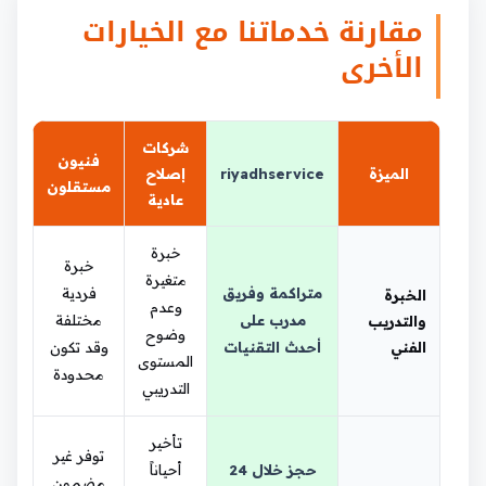
مقارنة خدماتنا مع الخيارات
الأخرى
شركات
فنيون
الميزة
riyadhservice
إصلاح
مستقلون
عادية
خبرة
خبرة
متغيرة
متراكمة وفريق
فردية
الخبرة
وعدم
مدرب على
مختلفة
والتدريب
وضوح
الفني
أحدث التقنيات
وقد تكون
المستوى
محدودة
التدريبي
تأخير
توفر غير
حجز خلال 24
أحياناً
مضمون