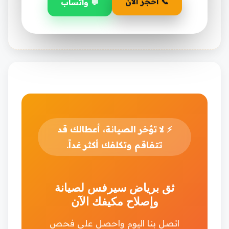
📞 احجز الآن
💬 واتساب
⚡
لا تؤخر الصيانة، أعطالك قد
تتفاقم وتكلفك أكثر غداً.
ثق برياض سيرفس لصيانة
وإصلاح مكيفك الآن
اتصل بنا اليوم واحصل على فحص