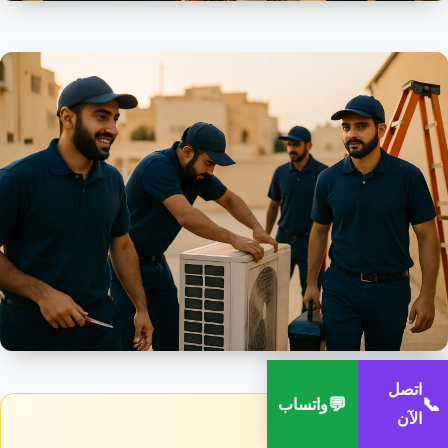
اتصل
💬
📞
واتساب
الآن
💡 نصيحة اليوم