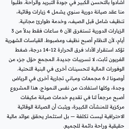
أشادوا بالتحسن الكبير في جودة التبريد والراحة. طلبوا
منا عقد صيانة دورية سنوي يشمل 4 زيارات وقائية،
تنظيف شامل قبل الصيف، وخدمة طوارئ مجانية.
الزيارات الدورية تستغرق الآن 6 ساعات فقط بدلاً من 3
أيام، لأن النظام أصبح نظيف ومضبوط. القياسات الشهرية
تؤكد استقرار الأداء: فرق الحرارة 12-14 درجة، ضغط
الفريون ثابت، لا تسريبات جديدة. المجمع حوّل جزء من
الوفورات المالية لتحسينات أخرى في البنية التحتية.
أوصونا لـ 6 مجمعات ومباني تجارية أخرى في الرياض
وجدة، وكلها استفادت من نفس النموذج. هذا المشروع
أصبح مرجعاً لنا في تقديم خدمات صيانة مكيفات
مركزية للمنشآت الكبيرة، ويثبت أن الصيانة الوقائية
الاحترافية ليست تكلفة — بل استثمار يحقق عوائد مالية
حقيقية وراحة دائمة للجميع.