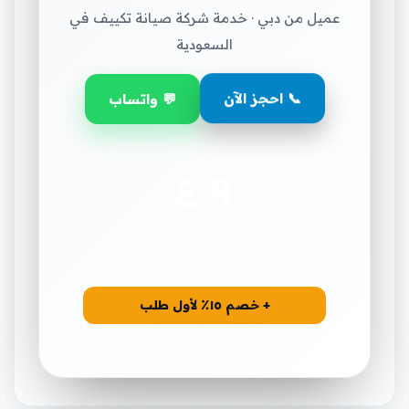
عميل من دبي · خدمة شركة صيانة تكييف في
السعودية
📞 احجز الآن
💬 واتساب
٤.٩
من ٥ نجوم
+٢٥٠٠ تقييم
+ خصم ١٥٪ لأول طلب