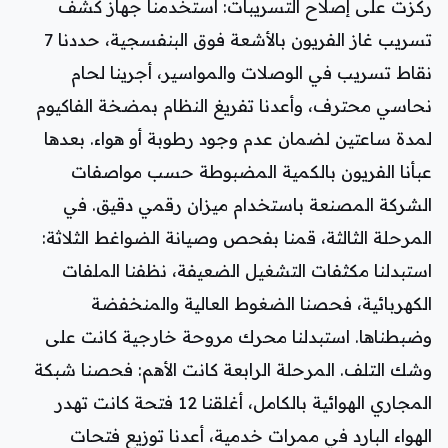
ركزت على إصلاح التسريبات: استخدمنا جهاز كشف
تسريب غاز الفريون بالأشعة فوق البنفسجية، حددنا 7
نقاط تسريب في الوصلات والمواسير، أجرينا لحام
نحاسي محترف، وأعدنا تفريغ النظام بمضخة الفاكيوم
لمدة ساعتين لضمان عدم وجود رطوبة أو هواء. بعدها
عبأنا الفريون بالكمية المضبوطة حسب مواصفات
الشركة المصنعة باستخدام ميزان رقمي دقيق. في
المرحلة الثالثة، قمنا بفحص وصيانة الضواغط الثلاثة:
استبدلنا مكثفات التشغيل الضعيفة، نظفنا الملفات
الكهربائية، فحصنا الضغوط العالية والمنخفضة
وضبطناها. استبدلنا محرك مروحة خارجية كانت على
وشك التلف. المرحلة الرابعة كانت الأهم: فحصنا شبكة
المجاري الهوائية بالكامل، أغلقنا 12 فتحة كانت تهدر
الهواء البارد في ممرات خدمية، أعدنا توزيع فتحات