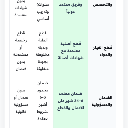
بدون
والتخصص
وفريق معتمد
سنوات)
شهادات
دولياً
وتدريب
معتمدة
أساسي
قطع
قطع
أصلية
رخيصة
قطع أصلية
وبديلة
أو
قطع الغيار
معتمدة مع
والمواد
مخلوطة
مستعملة
شهادات أصالة
بجودة
بدون
متفاوتة
ضمان
ضمان
محدود
بدون
ضمان معتمد
3-6
ضمان أو
الضمان
6-24 شهر على
والمسؤولية
أشهر
مسؤولية
الأعمال والقطع
بشروط
قانونية
معقدة