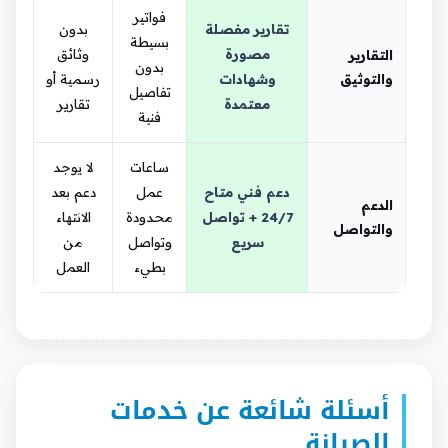
فواتير
تقارير مفصلة
بدون
بسيطة
مصورة
وثائق
التقارير
بدون
والتوثيق
وشهادات
رسمية أو
تفاصيل
معتمدة
تقارير
فنية
ساعات
لا يوجد
دعم فني متاح
عمل
دعم بعد
الدعم
24/7 + تواصل
محدودة
الانتهاء
والتواصل
سريع
وتواصل
من
بطيء
العمل
أسئلة شائعة عن خدمات
الصيانة