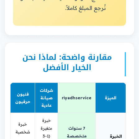
نُرجع المبلغ كاملاً.
مقارنة واضحة: لماذا نحن
الخيار الأفضل
شركات
فنيون
الميزة
riyadhservice
صيانة
حرفيون
عادية
خبرة
خبرة
7 سنوات
متغيرة
شخصية
متخصصة
(1-3
الخبرة