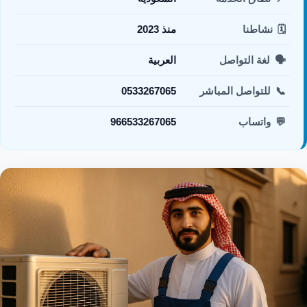
🗓️
نشاطنا
منذ 2023
🗣️
لغة التواصل
العربية
📞
للتواصل المباشر
0533267065
💬
واتساب
966533267065