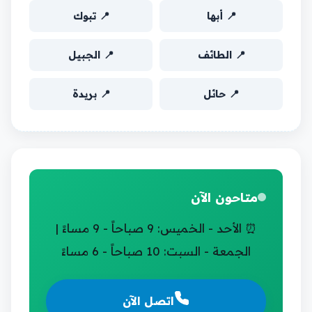
📍 أبها
📍 تبوك
📍 الطائف
📍 الجبيل
📍 حائل
📍 بريدة
متاحون الآن
⏰ الأحد - الخميس: 9 صباحاً - 9 مساءً |
الجمعة - السبت: 10 صباحاً - 6 مساءً
اتصل الآن