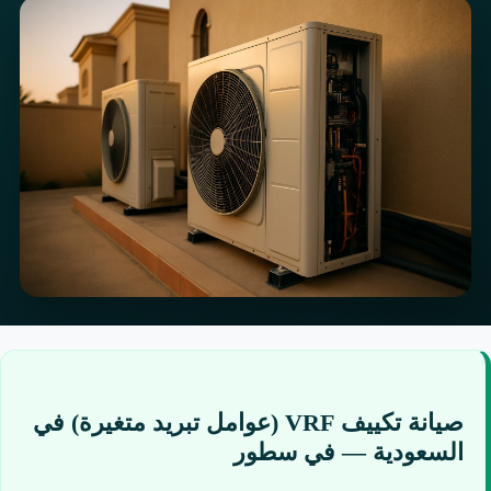
صيانة تكييف VRF (عوامل تبريد متغيرة) في
السعودية — في سطور