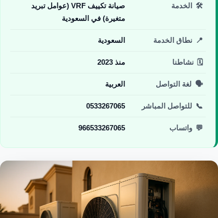
🛠️
الخدمة
صيانة تكييف VRF (عوامل تبريد
متغيرة) في السعودية
📍
نطاق الخدمة
السعودية
🗓️
نشاطنا
منذ 2023
🗣️
لغة التواصل
العربية
📞
للتواصل المباشر
0533267065
💬
واتساب
966533267065