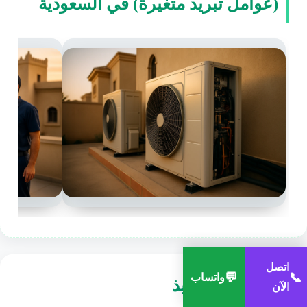
(عوامل تبريد متغيرة) في السعودية
اتصل
💬
📞
واتساب
كيف يتم التنفيذ
الآن