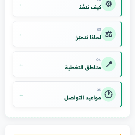
⚙️
←
كيف ننفّذ
03
⚖️
←
لماذا نتميّز
04
📍
←
مناطق التغطية
05
🕐
←
مواعيد التواصل