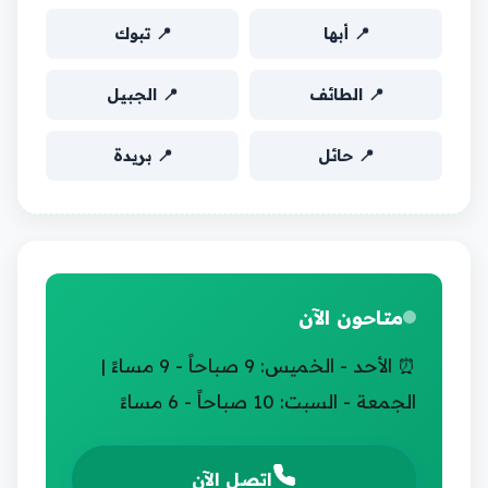
📍 أبها
📍 تبوك
📍 الطائف
📍 الجبيل
📍 حائل
📍 بريدة
متاحون الآن
⏰ الأحد - الخميس: 9 صباحاً - 9 مساءً |
الجمعة - السبت: 10 صباحاً - 6 مساءً
اتصل الآن