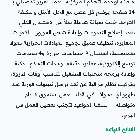
خاطئة لوحدة التحكم المركزية. قدمنا تقرير تفصيلي بـ
14 صفحة يوضح كل عطل مع الحل الأمثل والتكلفة —
اقترحنا خطة صيانة شاملة بدلاً من الاستبدال الكلي.
نفذنا إصلاح التسريبات وإعادة شحن الفريون بالكميات
المعايرة، تنظيف عميق لجميع المبادلات الحرارية بمواد
متخصصة، استبدال 9 حساسات حرارة و4 صمامات
توسع إلكترونية، معايرة دقيقة لوحدات التحكم الذكية
وإعادة برمجة منحنيات التشغيل لتناسب أوقات الذروة،
وتركيب نظام مراقبة عن بُعد يرسل تنبيهات فورية عند
ظهور أي انحراف في الأداء. العمل استغرق 6 أيام
متواصلة — نسقنا المواعيد لتجنب تعطيل العمل في
البرج.
النتائج النهائية