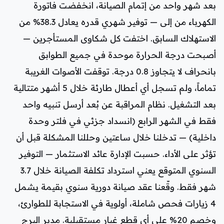
بعد شهر واحد من إتمام الصيانة، انخفضت فاتورة
الكهرباء من إلى — توفير شهري قدره يعادل 38.3% من
الاستهلاك السابق. اختفت كل شكاوى المستأجرين —
أصبحت درجة الحرارة موحدة في جميع الطوابق
بانحراف لا يتجاوز 0.8 درجة. توقفت الأصوات الغريبة
تماماً، ولم تسجل أي أعطال طارئة خلال 5 أشهر متتالية
بعد التشغيل. نظام المراقبة عن بُعد أرسل تنبيه واحد
فقط في الشهر الرابع (انسداد جزئي في فلتر وحدة
داخلية) — تدخلنا خلال ساعتين وحللنا المشكلة قبل أن
تؤثر على الأداء. حسبت الإدارة عائد الاستثمار — التوفير
السنوي المتوقع يعني استرداد تكلفة الصيانة خلال 3.7
شهر فقط. وقّعنا عقد صيانة دورية سنوي بقيمة يشمل
4 زيارات فحص شاملة، أولوية في الاستجابة للطوارئ،
وخصم 20% على أي قطع غيار مستقبلية. مدير البرج