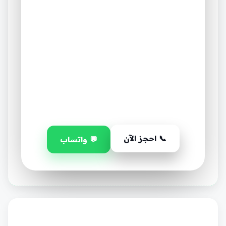
أرقام تتكلم عن جودة صيانة
تكييف VRF (عوامل تبريد
متغيرة) في السعودية
٧
٪٩٨
+١٢
+٢٥٠٠
عميل راضٍ
سنة
نسبة
إمارات
خبرة
الرضا
نخدمها
📞 احجز الآن
💬 واتساب