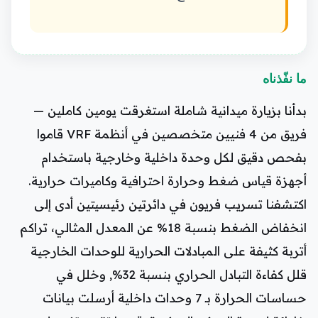
ما نفّذناه
بدأنا بزيارة ميدانية شاملة استغرقت يومين كاملين —
فريق من 4 فنيين متخصصين في أنظمة VRF قاموا
بفحص دقيق لكل وحدة داخلية وخارجية باستخدام
أجهزة قياس ضغط وحرارة احترافية وكاميرات حرارية.
اكتشفنا تسريب فريون في دائرتين رئيسيتين أدى إلى
انخفاض الضغط بنسبة 18% عن المعدل المثالي، تراكم
أتربة كثيفة على المبادلات الحرارية للوحدات الخارجية
قلل كفاءة التبادل الحراري بنسبة 32%, وخلل في
حساسات الحرارة بـ 7 وحدات داخلية أرسلت بيانات