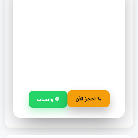
وإصلاح مكيفات في حائل
— احجز قبل ما يخلص
العرض ساري لفترة محدودة فقط على أول
طلب.
٣٠
١٤
٠٢
أيام
ساعة
دقيقة
📞 احجز الآن
💬 واتساب