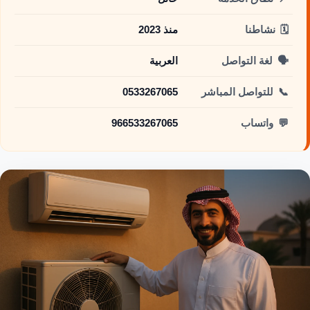
🗓️
نشاطنا
منذ 2023
🗣️
لغة التواصل
العربية
📞
للتواصل المباشر
0533267065
💬
واتساب
966533267065