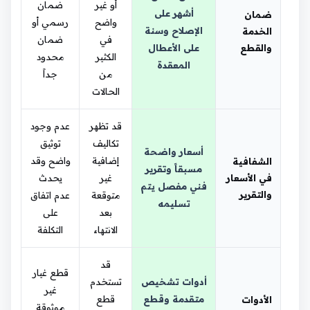
أو غير
ضمان
أشهر على
ضمان
واضح
رسمي أو
الإصلاح وسنة
الخدمة
في
ضمان
والقطع
على الأعطال
الكثير
محدود
المعقدة
من
جداً
الحالات
قد تظهر
عدم وجود
تكاليف
توثيق
أسعار واضحة
إضافية
واضح وقد
الشفافية
مسبقاً وتقرير
في الأسعار
غير
يحدث
فني مفصل يتم
والتقرير
متوقعة
عدم اتفاق
تسليمه
بعد
على
الانتهاء
التكلفة
قد
قطع غيار
أدوات تشخيص
تستخدم
غير
متقدمة وقطع
قطع
الأدوات
موثوقة