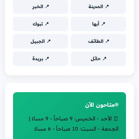
📍 المدينة
📍 الخبر
📍 أبها
📍 تبوك
📍 الطائف
📍 الجبيل
📍 حائل
📍 بريدة
متاحون الآن
⏰ الأحد - الخميس: 9 صباحاً - 9 مساءً |
الجمعة - السبت: 10 صباحاً - 6 مساءً