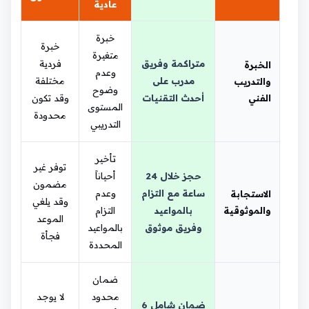
عادية
خبرة
خبرة
متغيرة
متراكمة وفريق
فردية
الخبرة
وعدم
مدرب على
مختلفة
والتدريب
وضوح
الفني
أحدث التقنيات
وقد تكون
المستوى
محدودة
التدريبي
تأخير
توفر غير
حجز خلال 24
أحياناً
مضمون
ساعة مع التزام
وعدم
الاستجابة
وقد يلغي
والموثوقية
بالمواعيد
التزام
الموعد
وفريق موثوق
بالمواعيد
فجأة
المحددة
ضمان
محدود
لا يوجد
ضمان شامل 6