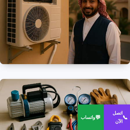
اتصل
💬
📞
واتساب
الآن