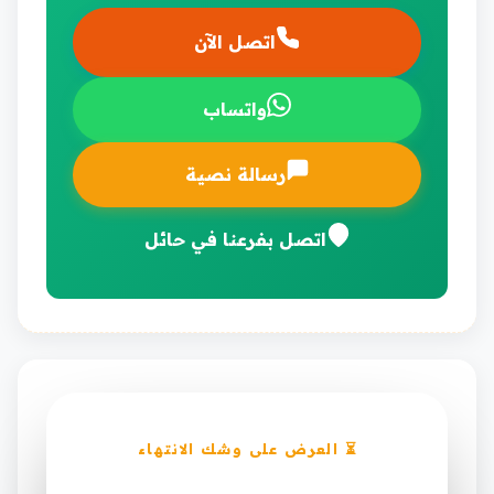
اتصل الآن
واتساب
رسالة نصية
اتصل بفرعنا في حائل
⏳ العرض على وشك الانتهاء
خصم ١٥٪ على صيانة