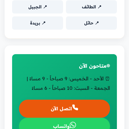
📍 الطائف
📍 الجبيل
📍 حائل
📍 بريدة
متاحون الآن
⏰ الأحد - الخميس: 9 صباحاً - 9 مساءً |
الجمعة - السبت: 10 صباحاً - 6 مساءً
اتصل الآن
واتساب