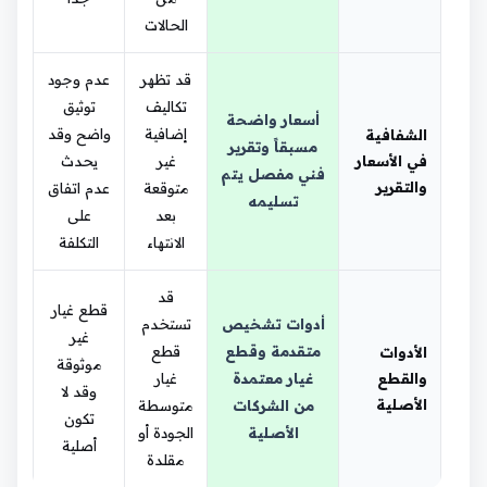
الحالات
قد تظهر
عدم وجود
تكاليف
توثيق
أسعار واضحة
إضافية
واضح وقد
الشفافية
مسبقاً وتقرير
في الأسعار
غير
يحدث
فني مفصل يتم
والتقرير
متوقعة
عدم اتفاق
تسليمه
بعد
على
الانتهاء
التكلفة
قد
قطع غيار
أدوات تشخيص
تستخدم
غير
متقدمة وقطع
قطع
الأدوات
موثوقة
والقطع
غيار معتمدة
غيار
وقد لا
الأصلية
من الشركات
متوسطة
تكون
الأصلية
الجودة أو
أصلية
مقلدة