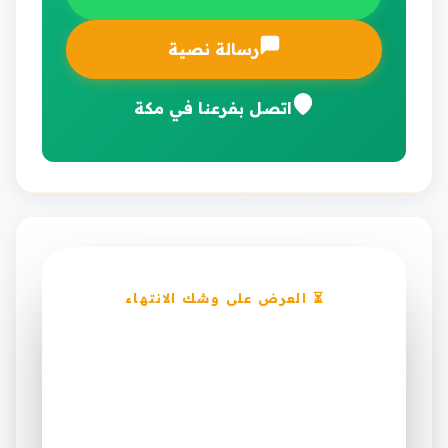
رسالة نصية
اتصل بفرعنا في مكة
⏳ العرض على وشك الانتهاء
خصم ١٥٪ على صيانة
وإصلاح مكيفات في مكة
— احجز قبل ما يخلص
العرض ساري لفترة محدودة فقط على أول