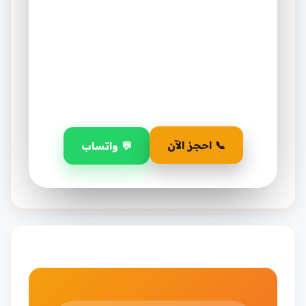
طلب.
٣٠
١٤
٠٢
أيام
ساعة
دقيقة
📞 احجز الآن
💬 واتساب