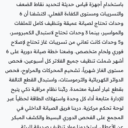
باستخدام أجهزة قياس حديثة لتحديد نقاط الضعف
والتسريبات ومستوى الكفاءة الفعلي. اكتشفنا أن 6
وحدات تحتاج لصيانة عميقة وتنظيف كامل للملفات
والمواسير، بينما 3 وحدات تحتاج لاستبدال الكمبروسر،
و5 وحدات كانت تعاني من تسريبات غاز تحتاج لإصلاح
فوري ولحام متخصص. وضعنا خطة صيانة دورية على 6
أشهر شملت تنظيف جميع الفلاتر كل أسبوعين، فحص
مستوى الغاز شهرياً، تشحيم المحركات والمراوح، فحص
الدوائر الكهربائية والثرموستات، واستبدال القطع التالفة
بقطع غيار أصلية معتمدة. ركّبنا نظام مراقبة ذكي يتيح
للإدارة متابعة أداء كل وحدة واستهلاك الطاقة لحظياً عبر
لوحة تحكم مركزية. دربنا فريق الصيانة الداخلي في
المجمع على الفحص الدوري البسيط والكشف المبكر
عن الأعطال. استخدمنا مواد تنظيف صديقة للبيئة