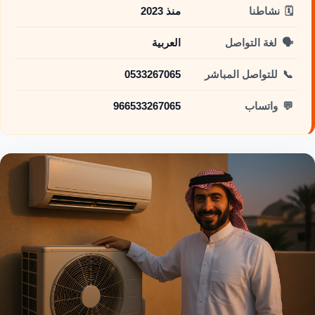
🗓️
نشاطنا
منذ 2023
🗣️
لغة التواصل
العربية
📞
للتواصل المباشر
0533267065
💬
واتساب
966533267065