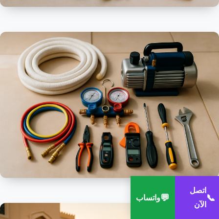
اتصل
💬
📞
واتساب
الآن