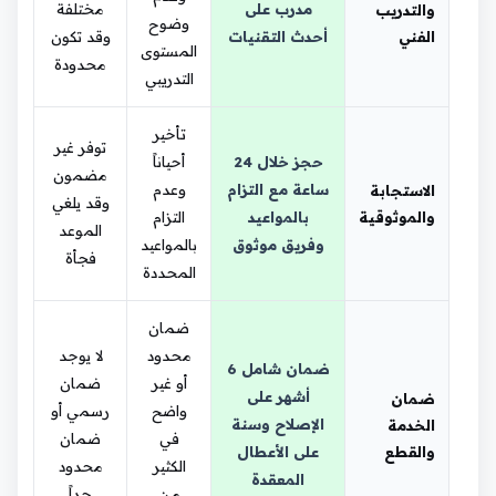
مدرب على
مختلفة
والتدريب
وضوح
الفني
أحدث التقنيات
وقد تكون
المستوى
محدودة
التدريبي
تأخير
توفر غير
حجز خلال 24
أحياناً
مضمون
ساعة مع التزام
وعدم
الاستجابة
وقد يلغي
والموثوقية
بالمواعيد
التزام
الموعد
وفريق موثوق
بالمواعيد
فجأة
المحددة
ضمان
محدود
لا يوجد
ضمان شامل 6
أو غير
ضمان
أشهر على
ضمان
واضح
رسمي أو
الإصلاح وسنة
الخدمة
في
ضمان
والقطع
على الأعطال
الكثير
محدود
المعقدة
من
جداً