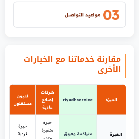
03
مواعيد التواصل
مقارنة خدماتنا مع الخيارات
الأخرى
شركات
فنيون
الميزة
riyadhservice
إصلاح
مستقلون
عادية
خبرة
خبرة
متغيرة
متراكمة وفريق
فردية
الخبرة
وعدم