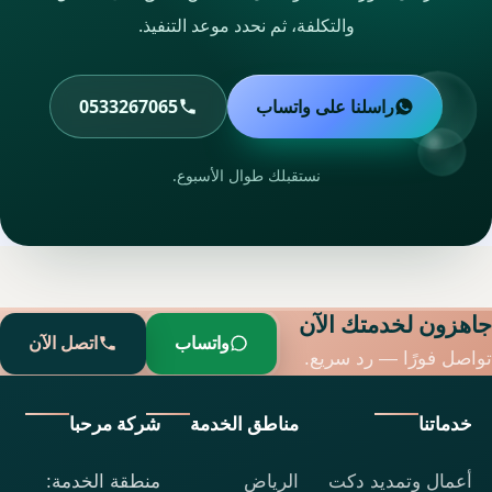
والتكلفة، ثم نحدد موعد التنفيذ.
راسلنا على واتساب
0533267065
نستقبلك طوال الأسبوع.
جاهزون لخدمتك الآن
واتساب
اتصل الآن
تواصل فورًا — رد سريع.
خدماتنا
مناطق الخدمة
شركة مرحبا
أعمال وتمديد دكت
الرياض
منطقة الخدمة: