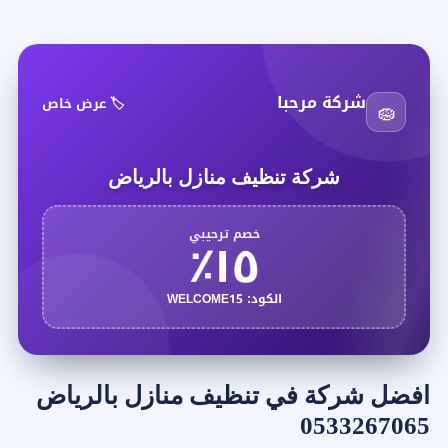
شركة مرحبا
🏷️ عرض خاص
🧽
شركة تنظيف منازل بالرياض
١٥٪
خصم ترحيبي
الكود: WELCOME15
افضل شركة في تنظيف منازل بالرياض
0533267065