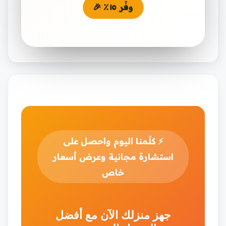
وفّر ١٥٪ 🎉
⚡
كلّمنا اليوم واحصل على
استشارة مجانية وعرض أسعار
خاص
جهز منزلك الآن مع أفضل