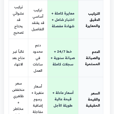
تركيب
تركيب
معايرة كاملة +
عشوائي
التركيب
أساسي
الدقيق
اختبار شامل +
قد
قد يفتقد
والمعايرة
شهادة مفصلة
يحتاج
التفاصيل
تصحيح
دعم
خط 24/7 +
محدود
غالباً غير
الدعم
والصيانة
صيانة سنوية +
في
متاح بعد
المستمرة
سجلات كاملة
ساعات
الانتهاء
العمل
سعر
أسعار
منخفض
أسعار عادلة +
متغيرة +
السعر
ظاهري
قيمة عالية
رسوم
والقيمة
+
الحقيقية
طويلة الأجل
إضافية
مخاطر
مفاجئة