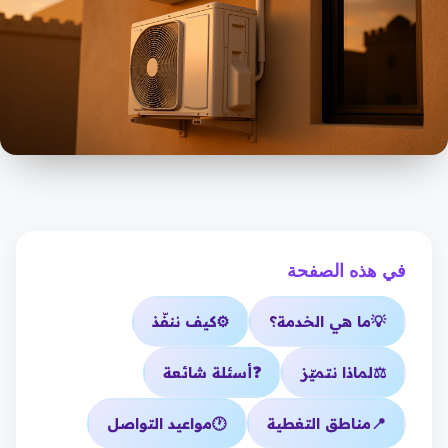
في هذه الصفحة
💡
ما هي الخدمة؟
⚙️
كيف ننفّذ
⚖️
لماذا نتميّز
❓
أسئلة شائعة
📍
مناطق التغطية
🕐
مواعيد التواصل