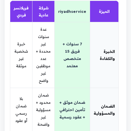
شركة
فريلانسر
الميزة
riyadhservice
عادية
فردي
عدة
سنوات
7 سنوات +
غير
خبرة
فريق 15
محددة +
شخصية
الخبرة
والكفاءة
متخصص
عدد
غير
معتمد
موظفين
موثقة
غير
واضح
ضمان
بلا
ضمان موثق +
محدود +
ضمان
الضمان
تأمين احترافي
مسؤولية
والمسؤولية
رسمي
+ عقود رسمية
غير
أو عقود
واضحة