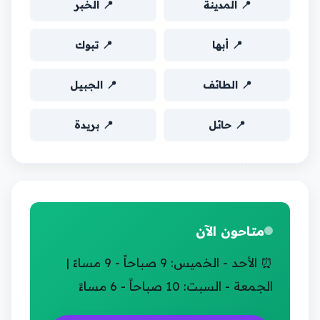
📍 المدينة
📍 الخبر
📍 أبها
📍 تبوك
📍 الطائف
📍 الجبيل
📍 حائل
📍 بريدة
متاحون الآن
⏰ الأحد - الخميس: 9 صباحاً - 9 مساءً |
الجمعة - السبت: 10 صباحاً - 6 مساءً