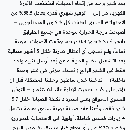
بعد شهر واحد من إتمام الصيانة، انخفضت فاتورة
الكهرباء من إلى — توفير شهري قدره يعادل 38.3% من
الاستهلاك السابق. اختفت كل شكاوى المستأجرين —
أصبحت درجة الحرارة موحدة في جميع الطوابق
بانحراف لا يتجاوز 0.8 درجة. توقفت الأصوات الغريبة
تماماً، ولم تسجل أي أعطال طارئة خلال 5 أشهر متتالية
بعد التشغيل. نظام المراقبة عن بُعد أرسل تنبيه واحد
فقط في الشهر الرابع (انسداد جزئي في فلتر وحدة
داخلية) — تدخلنا خلال ساعتين وحللنا المشكلة قبل أن
تؤثر على الأداء. حسبت الإدارة عائد الاستثمار — التوفير
السنوي المتوقع يعني استرداد تكلفة الصيانة خلال 3.7
شهر فقط. وقّعنا عقد صيانة دورية سنوي بقيمة يشمل
4 زيارات فحص شاملة، أولوية في الاستجابة للطوارئ،
وخصم 20% على أي قطع غيار مستقبلية. مدير البرج