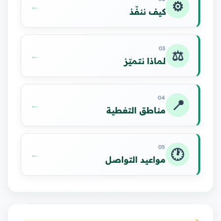
⚙️
←
كيف ننفّذ
03
⚖️
←
لماذا نتميّز
04
📍
←
مناطق التغطية
05
🕐
←
مواعيد التواصل