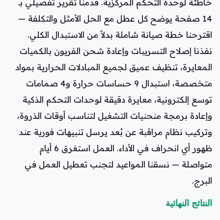
خاطئة لوحدة التحكم المركزية. قدمنا تقرير تفصيلي بـ
14 صفحة يوضح كل عطل مع الحل الأمثل والتكلفة —
اقترحنا خطة صيانة شاملة بدلاً من الاستبدال الكلي.
نفذنا إصلاح التسريبات وإعادة شحن الفريون بالكميات
المعايرة، تنظيف عميق لجميع المبادلات الحرارية بمواد
متخصصة، استبدال 9 حساسات حرارة و4 صمامات
توسع إلكترونية، معايرة دقيقة لوحدات التحكم الذكية
وإعادة برمجة منحنيات التشغيل لتناسب أوقات الذروة،
وتركيب نظام مراقبة عن بُعد يرسل تنبيهات فورية عند
ظهور أي انحراف في الأداء. العمل استغرق 6 أيام
متواصلة — نسقنا المواعيد لتجنب تعطيل العمل في
البرج.
النتائج النهائية