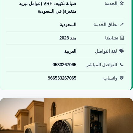
🛠️
الخدمة
صيانة تكييف VRF (عوامل تبريد
متغيرة) في السعودية
📍
نطاق الخدمة
السعودية
🗓️
نشاطنا
منذ 2023
🗣️
لغة التواصل
العربية
📞
للتواصل المباشر
0533267065
💬
واتساب
966533267065