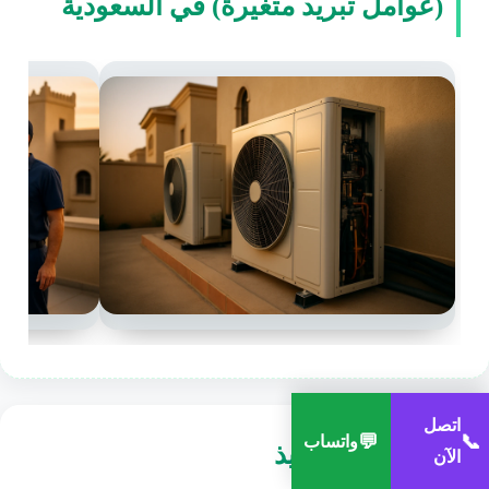
(عوامل تبريد متغيرة) في السعودية
اتصل
💬
📞
واتساب
كيف يتم التنفيذ
الآن