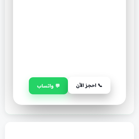
أرقام تتكلم عن جودة صيانة
تكييف VRF (عوامل تبريد
متغيرة) في السعودية
٧
٪٩٨
+١٢
+٢٥٠٠
عميل راضٍ
سنة
نسبة
إمارات
خبرة
الرضا
نخدمها
📞 احجز الآن
💬 واتساب