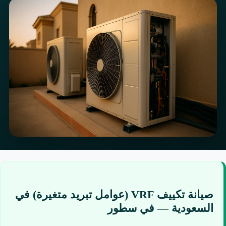
صيانة تكييف VRF (عوامل تبريد متغيرة) في
السعودية — في سطور