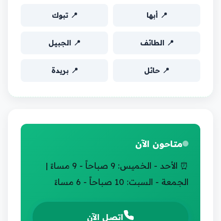
📍 أبها
📍 تبوك
📍 الطائف
📍 الجبيل
📍 حائل
📍 بريدة
متاحون الآن
⏰ الأحد - الخميس: 9 صباحاً - 9 مساءً |
الجمعة - السبت: 10 صباحاً - 6 مساءً
اتصل الآن