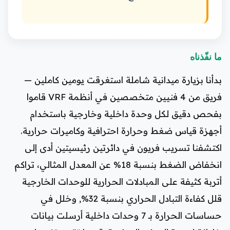
ما نفّذناه
بدأنا بزيارة ميدانية شاملة استغرقت يومين كاملين —
فريق من 4 فنيين متخصصين في أنظمة VRF قاموا
بفحص دقيق لكل وحدة داخلية وخارجية باستخدام
أجهزة قياس ضغط وحرارة احترافية وكاميرات حرارية.
اكتشفنا تسريب فريون في دائرتين رئيسيتين أدى إلى
انخفاض الضغط بنسبة 18% عن المعدل المثالي، تراكم
أتربة كثيفة على المبادلات الحرارية للوحدات الخارجية
قلل كفاءة التبادل الحراري بنسبة 32%, وخلل في
حساسات الحرارة بـ 7 وحدات داخلية أرسلت بيانات