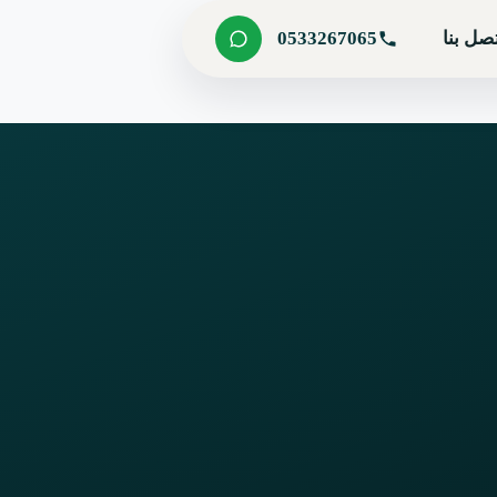
صل بنا
0533267065