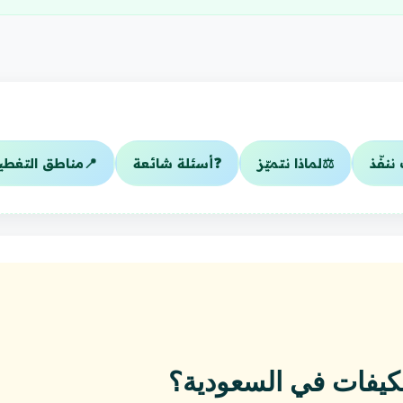
ننفّذ
⚖️
لماذا نتميّز
❓
أسئلة شائعة
📍
مناطق التغطي
كيفات في السعودية؟