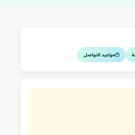
ة
🕐
مواعيد التواصل