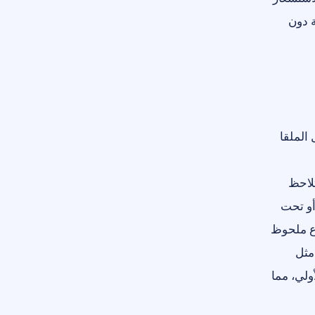
ة دون
 الملقا
لاحظ
أو تحت
اع ملحوظ
مثل
ولي، مما