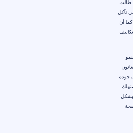
ا طالت
ى تآكل
كما أن
تكاليف
نمو
انون
ن جودة
ستهلك
 بشكل
صحة