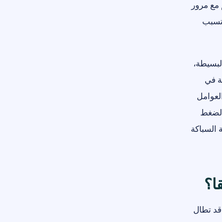
 مع مرور
يتسبب
البسيطة،
ة في
لعوامل
الضغط
 السباكة
ا؟
قد تطال