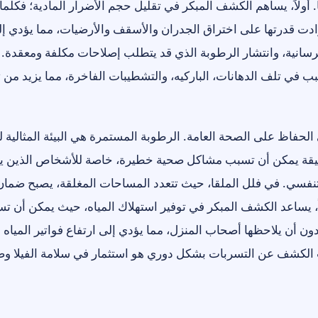
يها. أولاً، يساهم الكشف المبكر في تقليل حجم الأضرار المادية؛ فكلم
دت قدرتها على اختراق الجدران والأسقف والأرضيات، مما يؤدي إل
سانية، وانتشار الرطوبة الذي قد يتطلب إصلاحات مكلفة ومعقدة. 
 في تلف الدهانات، الباركيه، والتشطيبات الفاخرة، مما يزيد من 
 الحفاظ على الصحة العامة. الرطوبة المستمرة هي البيئة المثالية ل
قيقة يمكن أن تسبب مشاكل صحية خطيرة، خاصة للأشخاص الذين يع
تنفسي. في فلل الملقا، حيث تتعدد المساحات المغلقة، يصبح ضما
يراً، يساعد الكشف المبكر في توفير استهلاك المياه، حيث يمكن أن ت
ون أن يلاحظها أصحاب المنزل، مما يؤدي إلى ارتفاع فواتير المياه
ت الكشف عن التسربات بشكل دوري هو استثمار في سلامة الفيلا و