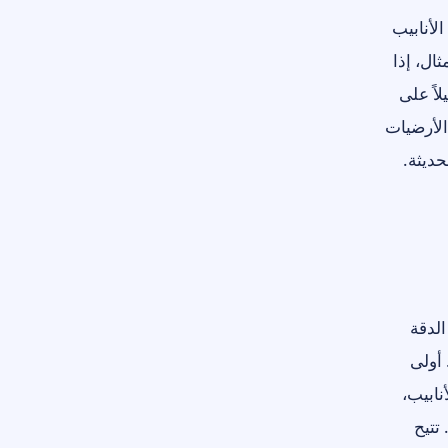
لأنابيب
ال، إذا
اً على
الأرضيات
حديثة.
لدقة
 أولى
نابيب،
تتيح