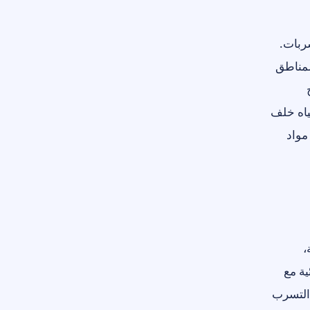
ربات.
لمناطق
ياه خلف
مواد
،
ية مع
 التسرب