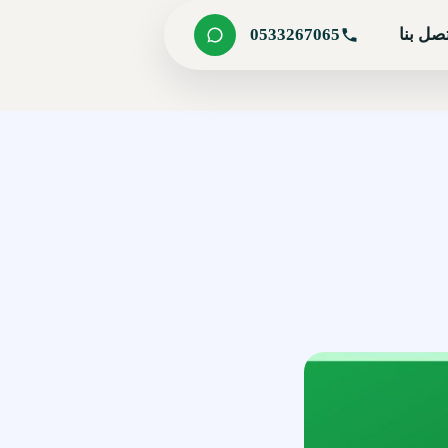
صل بنا
0533267065