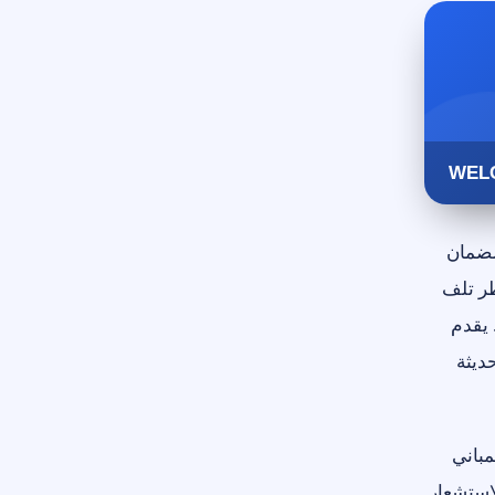
لضمان
طر تلف
 يقدم
ديثة
مباني
استشعار