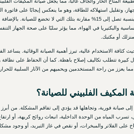
عة المناخ الحار والجاف غالبًا، مما يجعل صيانة المكيفات الفلب
از، وتقليل استهلاكه للطاقة، وهو ما ينعكس إيجابًا على فاتورة ال
المكيفات التي تتم صيانتها بانتظام يمكن أن تكون أكثر كفاءة بنسبة تصل إلى 15% مقارنة بتلك 
ة والبكتيريا في الهواء، مما يؤثر سلبًا على صحة الجهاز التنفس
نزلك أو مكتبك.
يث كثافة الاستخدام عالية، تبرز أهمية الصيانة الوقائية. يساعد 
كبيرة تتطلب تكاليف إصلاح باهظة. كما أن الحفاظ على نظافة وح
 مما يعزز من راحة المستخدمين ويحميهم من الآثار السلبية للحرار
 المكيف الفلبيني للصيانة؟
ى صيانة فورية، وتجاهلها قد يؤدي إلى تفاقم المشكلة. من أبرز 
ل، تسرب المياه من الوحدة الداخلية، انبعاث روائح كريهة، أو ارت
اخ على الفلاتر والمبخرات، أو نقص في غاز التبريد، أو وجود مشك