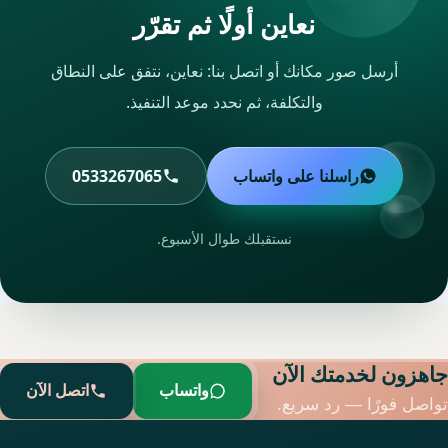
نعاين أولًا ثم تقرّر
أرسل صور مكانك أو اتصل بنا: نعاين، نتفق على النطاق
والتكلفة، ثم نحدد موعد التنفيذ.
راسلنا على واتساب
0533267065
نستقبلك طوال الأسبوع.
جاهزون لخدمتك الآن
واتساب
اتصل الآن
تواصل فورًا — رد سريع.