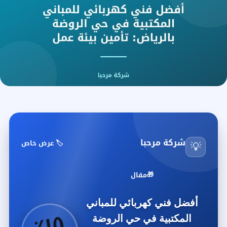
شركة مرحبا
🏷️ عرض خاص
💡
🎁
مقال
أفضل فني كهربائي للمباني
٥
٪
١
المكتبية في حي الروضة