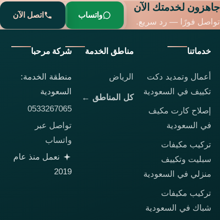
جاهزون لخدمتك الآن
واتساب
اتصل الآن
تواصل فورًا — رد سريع.
خدماتنا
مناطق الخدمة
شركة مرحبا
أعمال وتمديد دكت
الرياض
منطقة الخدمة:
تكييف في السعودية
السعودية
كل المناطق ←
0533267065
إصلاح كارت مكيف
تواصل عبر
في السعودية
واتساب
تركيب مكيفات
نعمل منذ عام
سبليت وتكييف
2019
منزلي في السعودية
تركيب مكيفات
شباك في السعودية