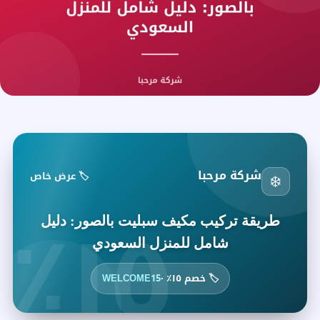
شركة مرحبا
🏷️ عرض خاص
❄️
١٥٪
طريقة تركيب مكيف سبليت بالصور: دليل
شامل للمنزل السعودي
🏷️ خصم ١٥٪ ·
WELCOME15