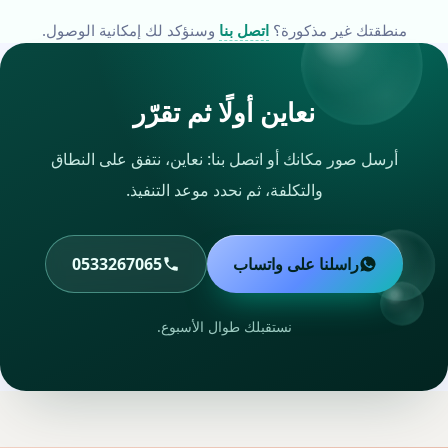
منطقتك غير مذكورة؟
اتصل بنا
وسنؤكد لك إمكانية الوصول.
نعاين أولًا ثم تقرّر
أرسل صور مكانك أو اتصل بنا: نعاين، نتفق على النطاق
والتكلفة، ثم نحدد موعد التنفيذ.
راسلنا على واتساب
0533267065
نستقبلك طوال الأسبوع.