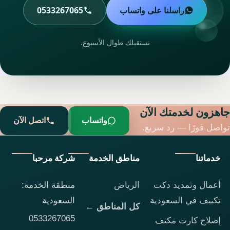
راسلنا على واتساب
0533267065
نستقبلك طوال الأسبوع.
جاهزون لخدمتك الآن
واتساب
اتصل الآن
تواصل فورًا — رد سريع.
خدماتنا
مناطق الخدمة
شركة مرحبا
أعمال وتمديد دكت
الرياض
منطقة الخدمة:
تكييف في السعودية
السعودية
كل المناطق ←
0533267065
إصلاح كارت مكيف