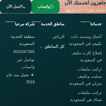
جاهزون لخدمتك الآن
واتساب
اتصل الآن
تواصل فورًا — رد سريع.
خدماتنا
مناطق الخدمة
شركة مرحبا
أعمال وتمديد دكت
الرياض
منطقة الخدمة:
تكييف في السعودية
السعودية
كل المناطق ←
0533267065
إصلاح كارت مكيف
تواصل عبر
في السعودية
واتساب
تركيب مكيفات
نعمل منذ عام
سبليت وتكييف
2019
منزلي في السعودية
تركيب مكيفات
شباك في السعودية