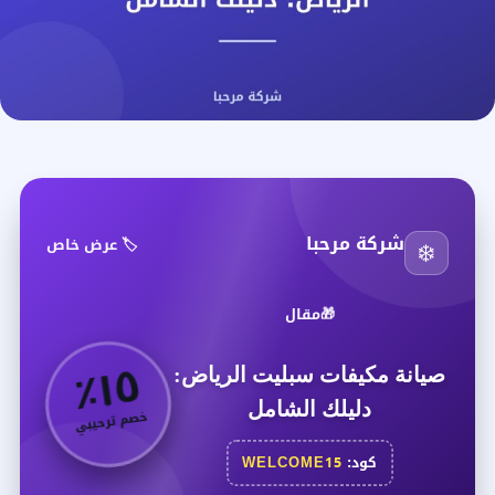
شركة مرحبا
🏷️ عرض خاص
❄️
🎁
مقال
٥
٪
١
صيانة مكيفات سبليت الرياض:
دليلك الشامل
خصم ترحيبي
كود:
WELCOME15