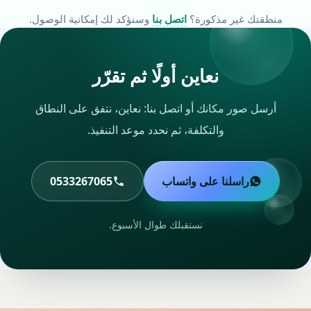
منطقتك غير مذكورة؟
اتصل بنا
وسنؤكد لك إمكانية الوصول.
نعاين أولًا ثم تقرّر
أرسل صور مكانك أو اتصل بنا: نعاين، نتفق على النطاق
والتكلفة، ثم نحدد موعد التنفيذ.
راسلنا على واتساب
0533267065
نستقبلك طوال الأسبوع.