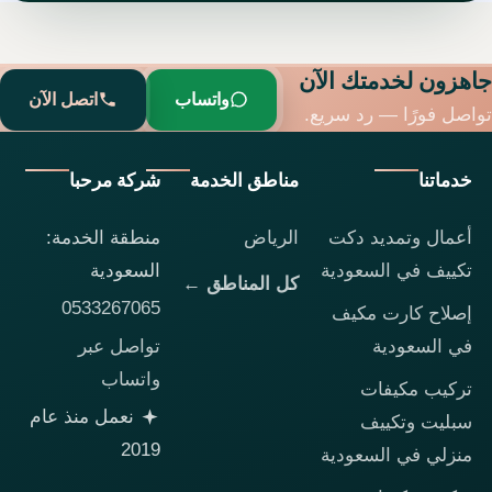
جاهزون لخدمتك الآن
واتساب
اتصل الآن
تواصل فورًا — رد سريع.
خدماتنا
مناطق الخدمة
شركة مرحبا
أعمال وتمديد دكت
الرياض
منطقة الخدمة:
تكييف في السعودية
السعودية
كل المناطق ←
0533267065
إصلاح كارت مكيف
تواصل عبر
في السعودية
واتساب
تركيب مكيفات
نعمل منذ عام
سبليت وتكييف
2019
منزلي في السعودية