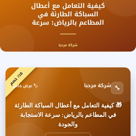
٥
م
١
٪
خ
ص
شركة مرحبا
🏷️ عرض خاص
🔧
🎁
كيفية التعامل مع أعطال السباكة الطارئة
في المطاعم بالرياض: سرعة الاستجابة
والجودة