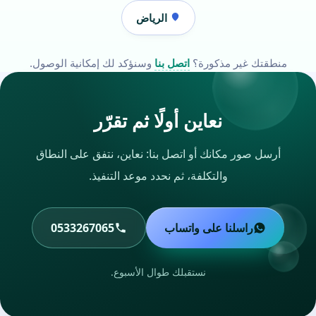
الرياض
منطقتك غير مذكورة؟
اتصل بنا
وسنؤكد لك إمكانية الوصول.
نعاين أولًا ثم تقرّر
أرسل صور مكانك أو اتصل بنا: نعاين، نتفق على النطاق
والتكلفة، ثم نحدد موعد التنفيذ.
راسلنا على واتساب
0533267065
نستقبلك طوال الأسبوع.