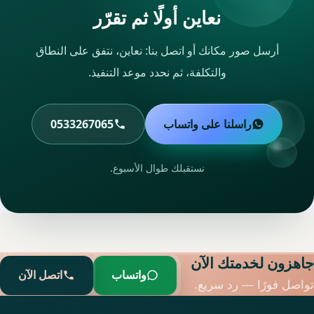
نعاين أولًا ثم تقرّر
أرسل صور مكانك أو اتصل بنا: نعاين، نتفق على النطاق
والتكلفة، ثم نحدد موعد التنفيذ.
راسلنا على واتساب
0533267065
نستقبلك طوال الأسبوع.
جاهزون لخدمتك الآن
واتساب
اتصل الآن
تواصل فورًا — رد سريع.