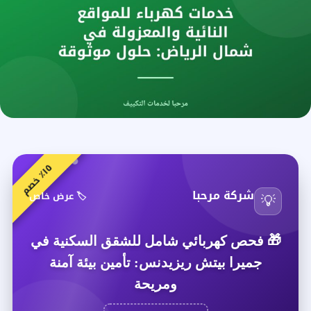
٥
م
١
٪
خ
ص
شركة مرحبا
🏷️ عرض خاص
💡
🎁
فحص كهربائي شامل للشقق السكنية في
جميرا بيتش ريزيدنس: تأمين بيئة آمنة
ومريحة