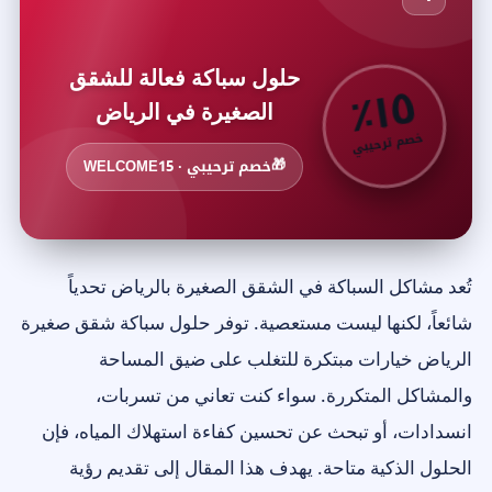
حلول سباكة فعالة للشقق
٥
٪
١
الصغيرة في الرياض
خصم ترحيبي
🎁
خصم ترحيبي · WELCOME15
تُعد مشاكل السباكة في الشقق الصغيرة بالرياض تحدياً
شائعاً، لكنها ليست مستعصية. توفر حلول سباكة شقق صغيرة
الرياض خيارات مبتكرة للتغلب على ضيق المساحة
والمشاكل المتكررة. سواء كنت تعاني من تسربات،
انسدادات، أو تبحث عن تحسين كفاءة استهلاك المياه، فإن
الحلول الذكية متاحة. يهدف هذا المقال إلى تقديم رؤية