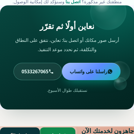
منطقتك غير مذكورة؟
اتصل بنا
وسنؤكد لك إمكانية الوصول.
نعاين أولًا ثم تقرّر
أرسل صور مكانك أو اتصل بنا: نعاين، نتفق على النطاق
والتكلفة، ثم نحدد موعد التنفيذ.
راسلنا على واتساب
0533267065
نستقبلك طوال الأسبوع.
جاهزون لخدمتك الآن