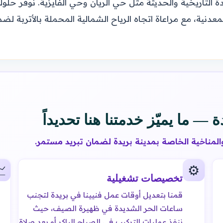
اء بريدة التاريخية والحديثة مثل حي الريان وحي الفايزية. نوف
 المعدنية، مع مراعاة اتجاه الرياح الشمالية المحملة بالأتربة
تركيب مكيفات شباك في بريدة —
نصمم حلول التثبيت لتتلاءم مع الطبيعة البنائية وا

⚙️
تخصيصات تشغيلية
قمنا بتعديل أوقات عمل فنيينا في بريدة لتجنب
ساعات الحر الشديدة في ظهيرة الصيف، حيث
ننفذ عمليات التركيب في الصباح الباكر أو بعد صلاة