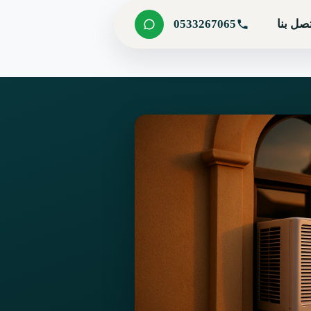
صل بنا
0533267065