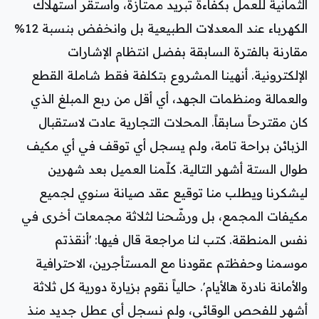
الثمانية للعمل بكفاءة تبريد ممتازة، واستقر استهلاك
الكهرباء عند المعدلات الطبيعية بل وانخفض بنسبة 12%
مقارنة بالفترة السابقة بفضل انتظام الإشارات
الإلكترونية. أنهينا المشروع بتكلفة فقط شاملة القطع
والعمالة ومنظمات الجهد، أي أقل من ربع المبلغ الذي
كان مقترحاً سابقاً. المحلات التجارية عادت لاستقبال
الزبائن براحة تامة، ولم يسجل أي توقف في أي مكيف
طوال الستة أشهر التالية. كلّمنا العميل بعد شهرين
ليشكرنا ويطلب منا توقيع عقد صيانة سنوي لجميع
مكيفات المجمع، بل ورشّحنا لثلاثة مجمعات أخرى في
نفس المنطقة. كتب لنا مراجعة قال فيها: 'أنقذتم
موسمنا وحفظتم عقودنا مع المستأجرين، الاحترافية
والأمانة نادرة هالأيام'. حالياً نقوم بزيارة دورية كل ثلاثة
أشهر للفحص الوقائي، ولم نسجل أي عطل جديد منذ