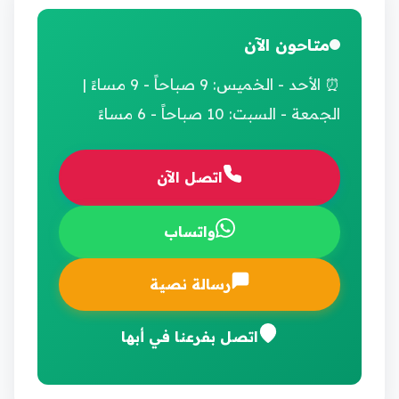
متاحون الآن
⏰ الأحد - الخميس: 9 صباحاً - 9 مساءً |
الجمعة - السبت: 10 صباحاً - 6 مساءً
اتصل الآن
واتساب
رسالة نصية
اتصل بفرعنا في أبها