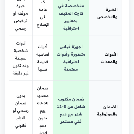
3-
متخصصة في
خبرة
عامة
الخبرة
كارت المكيف
موثقة أو
والتخصص
في
بمعايير
ترخيص
الإصلاح
احترافية
رسمي
أدوات
أجهزة قياس
أدوات
شخصية
متطورة وأدوات
أساسية
الأدوات
بسيطة
والمعدات
احترافية
قديمة
وقد تكون
معتمدة
نسبياً
غير دقيقة
ضمان
محدود
بدون
ضمان مكتوب
30-60
ضمان
شامل من 3-12
الضمان
يوم
رسمي أو
والموثوقية
شهر مع دعم
بدون
التزام
فني مستمر
دعم
قانوني
لاحق