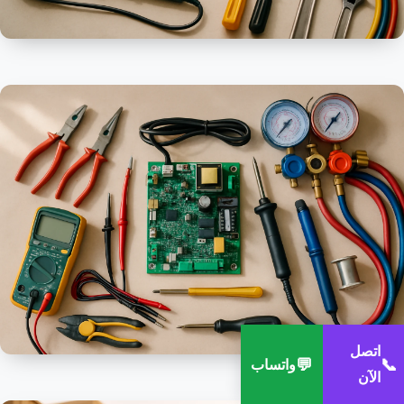
اتصل
💬
📞
واتساب
الآن