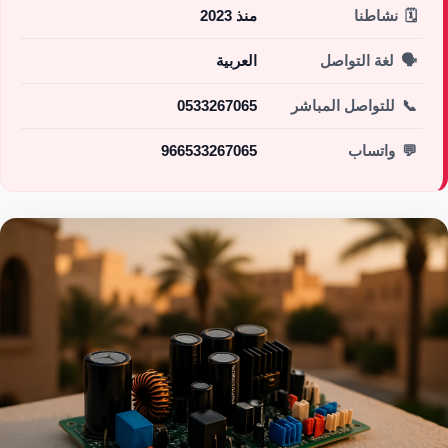
🗓️
نشاطنا
منذ 2023
🗣️
لغة التواصل
العربية
📞
للتواصل المباشر
0533267065
💬
واتساب
966533267065