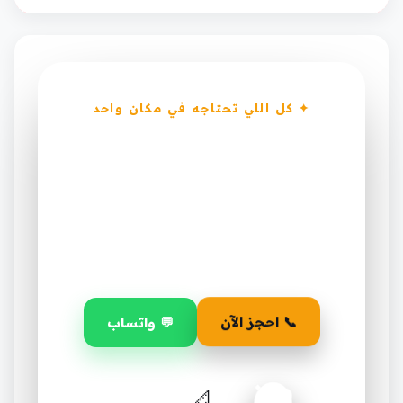
✦ كل اللي تحتاجه في مكان واحد
إصلاح كارت مكيف في
أبها من أول فكرة لآخر
لمسة
تصميم، تنفيذ، تشطيب، وضمان — خدمة
متكاملة باحترافية.
📞 احجز الآن
💬 واتساب
١٥٪
📐