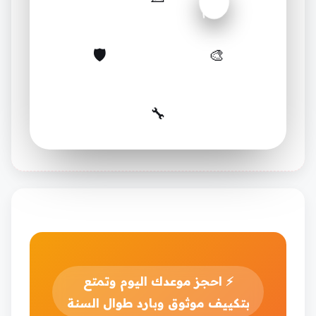
خصم
🛡️
🎨
🔧
⚡
احجز موعدك اليوم وتمتع
بتكييف موثوق وبارد طوال السنة