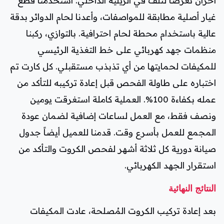
آخران تعرضا لتلف في الريليه الداخلي. استخدمنا قطع
غيار أصلية مطابقة للمواصفات، وأعدنا لحام الدوائر بدقة
عالية باستخدام محطة لحام احترافية. بالتوازي، ركبنا
منظمات جهد كهربائي على خط التغذية الرئيسي
للمكيفات لحمايتها من أي تذبذب مستقبلي. كل كارت تم
اختباره على طاولة الفحص قبل إعادة تركيبه للتأكد من
عمله بكفاءة 100%. العملية كاملة استغرقت يومين
ونصف فقط، مع العمل لساعات إضافية لضمان عودة
المجمع للعمل بأسرع وقت. قدمنا للعميل أيضاً جدول
صيانة دورية كل ثلاثة أشهر لفحص الكروت والتأكد من
استقرار الجهد الكهربائي.
النتائج النهائية
بعد إعادة تركيب الكروت المُصلحة، عادت المكيفات