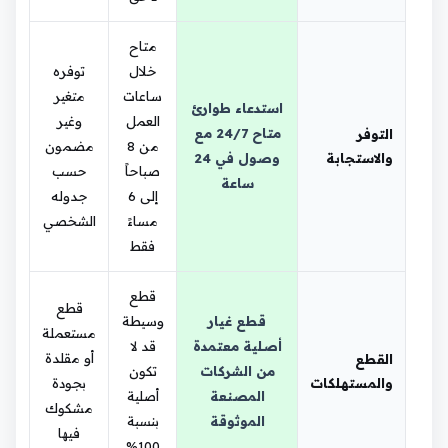
متاح
خلال
توفره
ساعات
متغير
استدعاء طوارئ
العمل
وغير
متاح 24/7 مع
التوفر
من 8
مضمون
والاستجابة
وصول في 24
صباحاً
حسب
ساعة
إلى 6
جدوله
مساءً
الشخصي
فقط
قطع
قطع
قطع غيار
وسيطة
مستعملة
أصلية معتمدة
قد لا
أو مقلدة
القطع
من الشركات
تكون
والمستهلكات
بجودة
المصنعة
أصلية
مشكوك
الموثوقة
بنسبة
فيها
100%