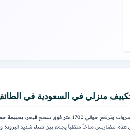
كييف منزلي في السعودية في الطائ
تتميز مدينة الطائف، التي تقع على قمم جبال السروات وترتفع ح
 هذه التضاريس مناخاً متقلباً يجمع بين شتاء شديد البرودة 