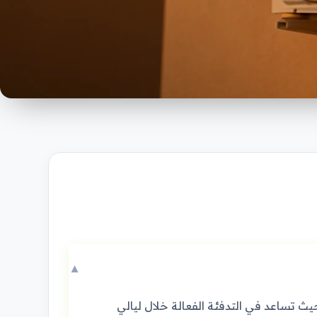
▼
 بنظام حار بارد وتقنية الانفيرتر (Inverter) لتوفير الطاقة، حيث تساعد في التدفئة الفعالة خلال ليالي