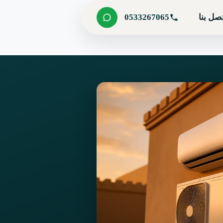
صل بنا
0533267065