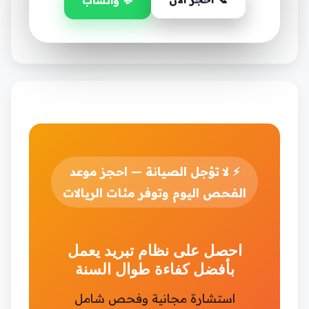
💬 واتساب
⚡
لا تؤجل الصيانة — احجز موعد
الفحص اليوم وتوفر مئات الريالات
احصل على نظام تبريد يعمل
بأفضل كفاءة طوال السنة
استشارة مجانية وفحص شامل