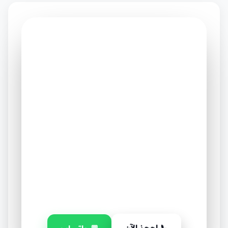
شركة مرحبا
⭐ الخيار الأول في الإمارات
أرقام تتكلم عن جودة صيانة
تكييف VRF (عوامل تبريد
متغيرة) في المدينة
٧
٪٩٨
+١٢
+٢٥٠٠
عميل راضٍ
سنة
نسبة
إمارات
خبرة
الرضا
نخدمها
📞 احجز الآن