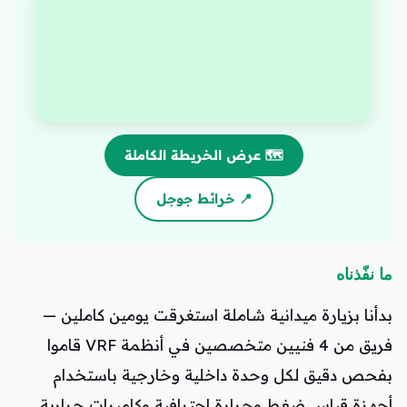
🗺️ عرض الخريطة الكاملة
📍 خرائط جوجل
ما نفّذناه
بدأنا بزيارة ميدانية شاملة استغرقت يومين كاملين —
فريق من 4 فنيين متخصصين في أنظمة VRF قاموا
بفحص دقيق لكل وحدة داخلية وخارجية باستخدام
أجهزة قياس ضغط وحرارة احترافية وكاميرات حرارية.