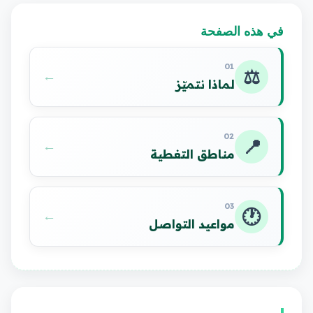
في هذه الصفحة
01
⚖️
←
لماذا نتميّز
02
📍
←
مناطق التغطية
03
🕐
←
مواعيد التواصل