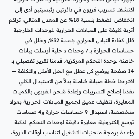
اكتشفنا تسريب فريون في دائرتين رئيسيتين أدى إلى
انخفاض الضغط بنسبة 18% عن المعدل المثالي، تراكم
أتربة كثيفة على المبادلات الحرارية للوحدات الخارجية
قلل كفاءة التبادل الحراري بنسبة 32%, وخلل في
حساسات الحرارة بـ 7 وحدات داخلية أرسلت بيانات
خاطئة لوحدة التحكم المركزية. قدمنا تقرير تفصيلي بـ
14 صفحة يوضح كل عطل مع الحل الأمثل والتكلفة —
اقترحنا خطة صيانة شاملة بدلاً من الاستبدال الكلي.
نفذنا إصلاح التسريبات وإعادة شحن الفريون بالكميات
المعايرة، تنظيف عميق لجميع المبادلات الحرارية بمواد
متخصصة، استبدال 9 حساسات حرارة و4 صمامات
توسع إلكترونية، معايرة دقيقة لوحدات التحكم الذكية
وإعادة برمجة منحنيات التشغيل لتناسب أوقات الذروة،