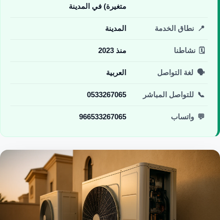
متغيرة) في المدينة
📍
نطاق الخدمة
المدينة
🗓️
نشاطنا
منذ 2023
🗣️
لغة التواصل
العربية
📞
للتواصل المباشر
0533267065
💬
واتساب
966533267065